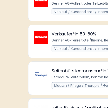
Denner AG
•
Vollzeit oder Teilzeit
•
B
Verkauf / Kundendienst / Innen
Verkäufer*in 50-80%
Denner AG
•
Teilzeit
•
Biel/Bienne, B
Verkauf / Kundendienst / Innen
Seifenbürstenmasseur*in
Bernaqua
•
Teilzeit
•
Bern, Kanton Be
Medizin / Pflege / Therapie / G
Leiter Business Applikati