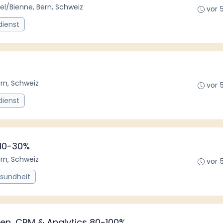
iel/Bienne, Bern, Schweiz
vor 
dienst
ern, Schweiz
vor 
dienst
 10-30%
rn, Schweiz
vor 
esundheit
onen, CRM & Analytics 80-100%