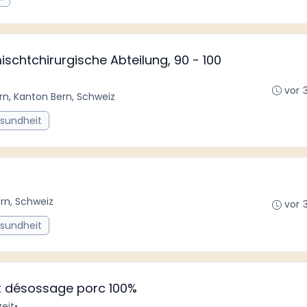
schtchirurgische Abteilung, 90 - 100
vor 
rn, Kanton Bern, Schweiz
esundheit
rn, Schweiz
vor 
esundheit
 désossage porc 100%
zeit
•