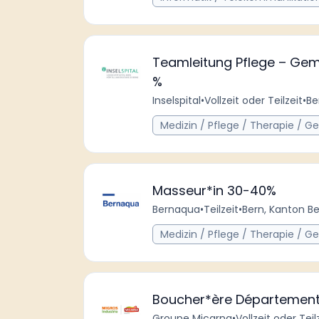
Teamleitung Pflege – Gemi
%
Inselspital
•
Vollzeit oder Teilzeit
•
Be
Medizin / Pflege / Therapie / G
Masseur*in 30-40%
Bernaqua
•
Teilzeit
•
Bern, Kanton Be
Medizin / Pflege / Therapie / G
Boucher*ère Département
Groupe Micarna
•
Vollzeit oder Teil