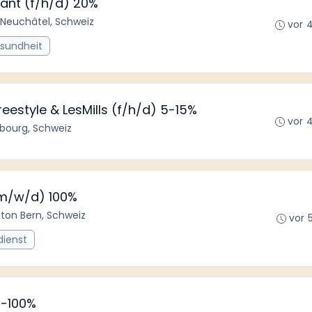
çant (f/h/d) 20%
 Neuchâtel, Schweiz
vor 
esundheit
reestyle & LesMills (f/h/d) 5-15%
vor 
ribourg, Schweiz
(m/w/d) 100%
nton Bern, Schweiz
vor 
dienst
60-100%