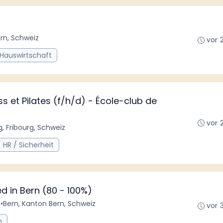
rn, Schweiz
vor 
 Hauswirtschaft
s et Pilates (f/h/d) - École-club de
vor 
g, Fribourg, Schweiz
 HR / Sicherheit
d in Bern (80 - 100%)
t
•
Bern, Kanton Bern, Schweiz
vor 
n