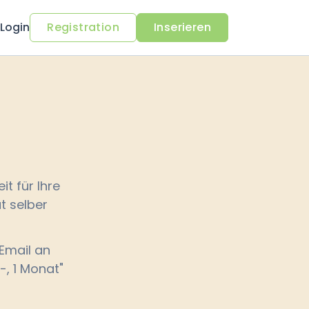
Login
Registration
Inserieren
it für Ihre
t selber
Email an
-, 1 Monat"