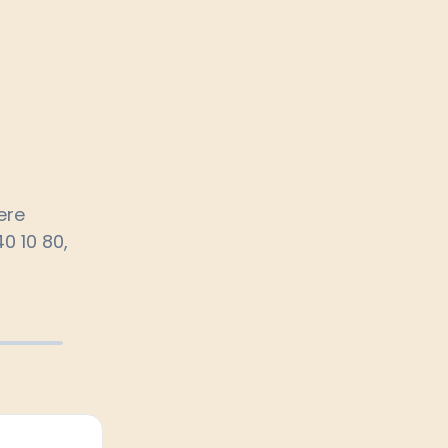
ere
0 10 80,