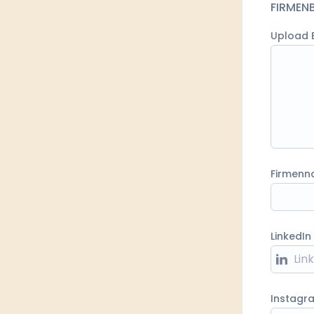
FIRMEN
Upload B
Firmen
LinkedIn
Instagr