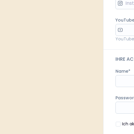
YouTub
YouTub
IHRE A
Name
Passwor
Ich a