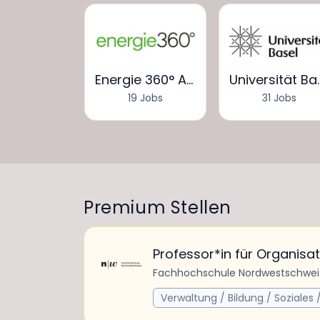
Helsana Versicherungen AG
Energie 360° AG
Universi
5 Jobs
19 Jobs
31 Jobs
Premium Stellen
Professor*in für Organisa
Fachhochschule Nordwestschwe
Verwaltung / Bildung / Soziales /