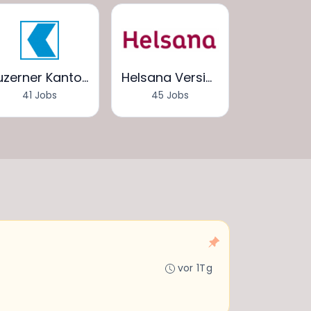
Luzerner Kantonalbank
Helsana Versicherungen AG
41 Jobs
45 Jobs
19 Jo
vor 1Tg