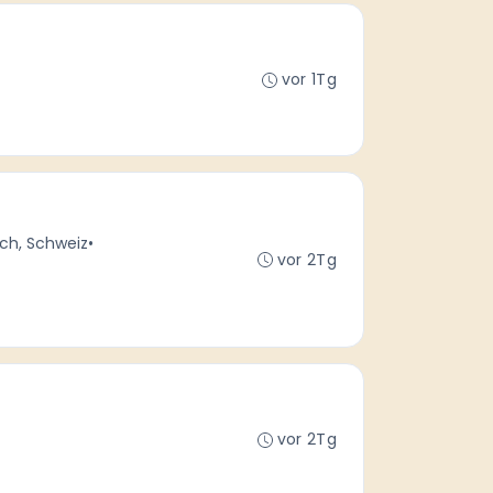
vor 1Tg
ch, Schweiz
•
vor 2Tg
vor 2Tg