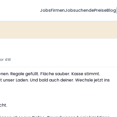
Jobs
Firmen
Jobsuchende
Preise
Blog
vor 4W
nen. Regale gefüllt. Fläche sauber. Kasse stimmt.
t unser Laden. Und bald auch deiner. Wechsle jetzt ins
cht.