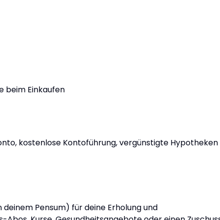
e beim Einkaufen
onto, kostenlose Kontoführung, vergünstigte Hypotheken
on deinem Pensum) für deine Erholung und
ss-Abos, Kurse, Gesundheitsangebote oder einen Zuschus