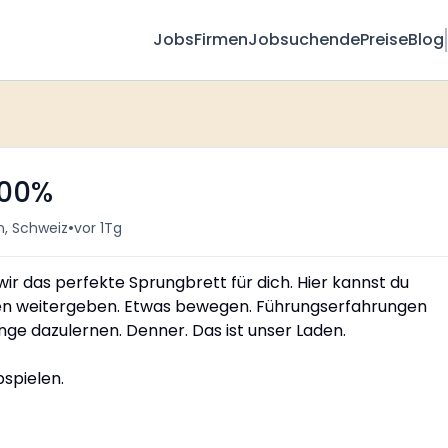
Jobs
Firmen
Jobsuchende
Preise
Blog
-100%
•
n, Schweiz
vor 1Tg
 wir das perfekte Sprungbrett für dich. Hier kannst du
sen weitergeben. Etwas bewegen. Führungserfahrungen
ge dazulernen. Denner. Das ist unser Laden.
spielen.