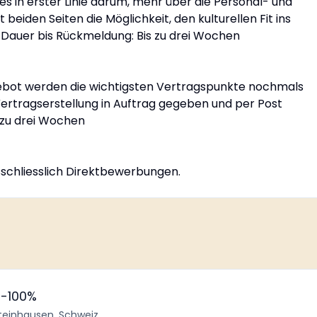
es in erster Linie darum, mehr über die Personal- und
eiden Seiten die Möglichkeit, den kulturellen Fit ins
Dauer bis Rückmeldung: Bis zu drei Wochen
bot werden die wichtigsten Vertragspunkte nochmals
 Vertragserstellung in Auftrag gegeben und per Post
 zu drei Wochen
usschliesslich Direktbewerbungen.
80-100%
teinhausen, Schweiz