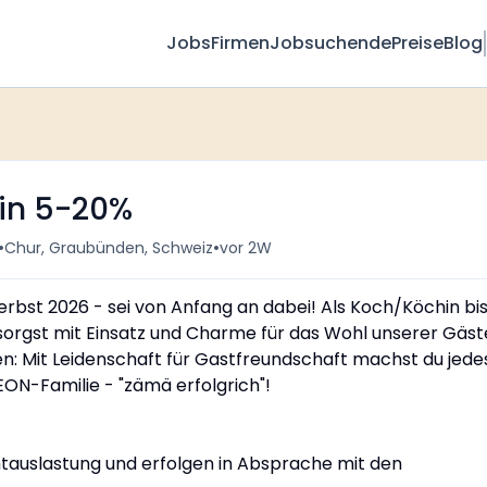
Jobs
Firmen
Jobsuchende
Preise
Blog
in 5-20%
•
•
Chur, Graubünden, Schweiz
vor 2W
rbst 2026 - sei von Anfang an dabei! Als Koch/Köchin bis
sorgst mit Einsatz und Charme für das Wohl unserer Gäst
en: Mit Leidenschaft für Gastfreundschaft machst du jede
EON-Familie - "zämä erfolgrich"!
ntauslastung und erfolgen in Absprache mit den