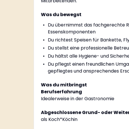
Mitarbeitenden.
Was du bewegst
Du übernimmst das fachgerechte Re
Essenskomponenten
Du richtest Speisen für Bankette, Fl
Du stellst eine professionelle Betr
Du hältst alle Hygiene- und Siche
Du pflegst einen freundlichen Umgan
gepflegtes und ansprechendes Ersc
Was du mitbringst
Berufserfahrung
Idealerweise in der Gastronomie
Abgeschlossene Grund- oder Weite
als Koch*Köchin