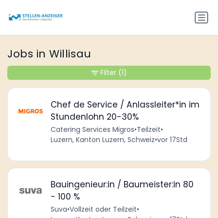
Jobs in Willisau
Filter
(1)
Chef de Service / Anlassleiter*in im
Stundenlohn 20-30%
Catering Services Migros
•
Teilzeit
•
Luzern, Kanton Luzern, Schweiz
•
vor 17Std
Bauingenieur:in / Baumeister:in 80
- 100 %
Suva
•
Vollzeit oder Teilzeit
•