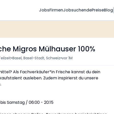
Jobs
Firmen
Jobsuchende
Preise
Blog
sche Migros Mülhauser 100%
•
•
eilzeit
Basel, Basel-Stadt, Schweiz
vor 1M
mittel? Als Fachverkäufer*in Frische kannst du dein
aufstalent ausleben. Zudem inspirierst du unsere
.
bis Samstag / 06:00 - 20:15