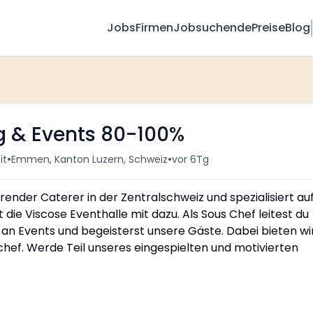
Jobs
Firmen
Jobsuchende
Preise
Blog
g & Events 80-100%
•
•
it
Emmen, Kanton Luzern, Schweiz
vor 6Tg
hrender Caterer in der Zentralschweiz und spezialisiert au
 die Viscose Eventhalle mit dazu. Als Sous Chef leitest du
an Events und begeisterst unsere Gäste. Dabei bieten wi
hef. Werde Teil unseres eingespielten und motivierten