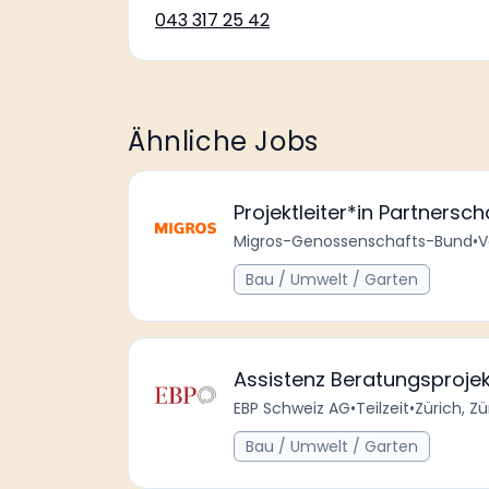
043 317 25 42
Ähnliche Jobs
Projektleiter*in Partners
Migros-Genossenschafts-Bund
•
V
Bau / Umwelt / Garten
Assistenz Beratungsproje
EBP Schweiz AG
•
Teilzeit
•
Zürich, Z
Bau / Umwelt / Garten