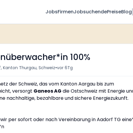
Jobs
Firmen
Jobsuchende
Preise
Blog
enüberwacher*in 100%
•
f, Kanton Thurgau, Schweiz
vor 6Tg
etz der Schweiz, das vom Kanton Aargau bis zum
icht, versorgt
Ganeos AG
die Ostschweiz mit Energie un
eine nachhaltige, bezahlbare und sichere Energiezukunft.
ir per sofort oder nach Vereinbarung in Aadorf TG eine
*n