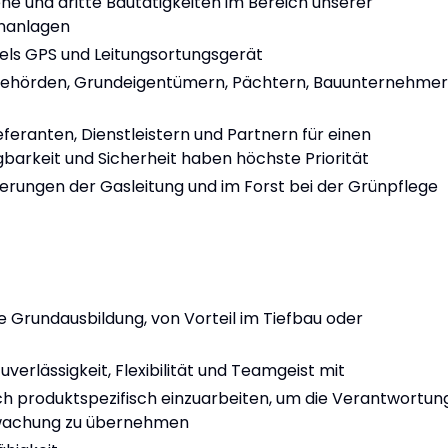
ne und dritte Bautätigkeiten im Bereich unserer
nanlagen
tels GPS und Leitungsortungsgerät
ehörden, Grundeigentümern, Pächtern, Bauunternehme
feranten, Dienstleistern und Partnern für einen
barkeit und Sicherheit haben höchste Priorität
ierungen der Gasleitung und im Forst bei der Grünpflege
e Grundausbildung, von Vorteil im Tiefbau oder
uverlässigkeit, Flexibilität und Teamgeist mit
sich produktspezifisch einzuarbeiten, um die Verantwortun
erwachung zu übernehmen