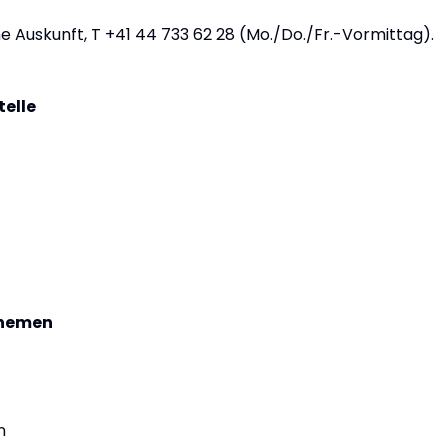
ne Auskunft, T +41 44 733 62 28 (Mo./Do./Fr.-Vormittag).
telle
themen
n