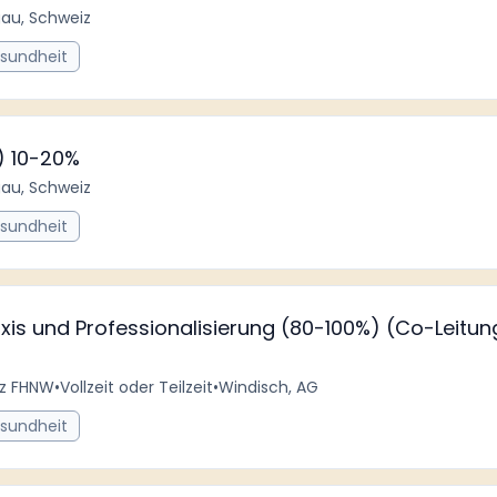
gau, Schweiz
esundheit
) 10-20%
gau, Schweiz
esundheit
axis und Professionalisierung (80-100%) (Co-Leitung 
iz FHNW
•
Vollzeit oder Teilzeit
•
Windisch, AG
esundheit